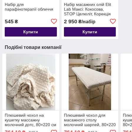
Набір для
Набір масажних олій Elit
парафінотерапії обличчя
Lab Максі: Кокосова,
STOP Целюліт, Корекція
фігури
545
2 950
₴
₴/набір
Купити
Купити
Подібні товари компанії
Плюшевий чохол на
Плюшевий чохол для
Плю
кушетку массажну
масажного столу
куше
молочний дотс, 80×220 см
молочний шарпей, 80×220
80×2
см