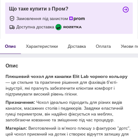
Що таке купити з Пром?
Замовлення під захистом
Доступна доставка
Опис
Характеристики
Доставка
Оплата
Умови п
Опис
Плюшевий чохол для канапки Elit Lab чорного кольору
— це стильне та практичне рішення для фахівців б'юті-
індустрії, які прагнуть забезпечити клієнтам комфорт і
підтримувати високий рівень гігієни.
Призначення:
Чохол ідеально підходить для різних видів
канапок, масажних столів і педикюрів. Завдяки еластичній
гумці периметром, він надійно фіксується на меблях,
запобігаючи ковзанню та зміщенню під час процедур.
Матеріал:
Виготовлений із м'якого плюшу з фактурою "дотс",
цей чохол приємний на дотик і створює відчуття затишку для