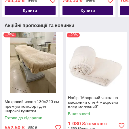
764,10
764,10
764
₴
₴
849 ₴
849 ₴
Купити
Купити
Акційні пропозиції та новинки
–35%
–20%
Набір “Махровий чохол на
Махровий чохол 130×220 см
масажний стіл + махровий
преміум комфорт для
плед молочний”
широкої кушетки
В наявності
Готово до відправки
1 080
₴/комплект
552,50
₴
850 ₴
1 350 ₴/комплект