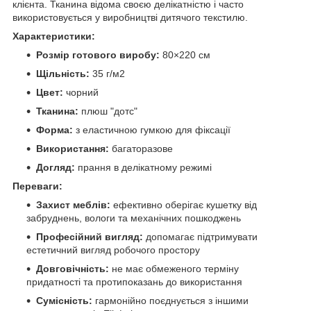
клієнта. Тканина відома своєю делікатністю і часто
використовується у виробництві дитячого текстилю.
Характеристики:
Розмір готового виробу:
80×220 см​
Щільність:
35 г/м2
Цвет:
чорний
Тканина:
плюш "дотс"​
Форма:
з еластичною гумкою для фіксації
Використання:
багаторазове
Догляд:
прання в делікатному режимі
Переваги:
Захист меблів:
ефективно оберігає кушетку від
забруднень, вологи та механічних пошкоджень
Професійний вигляд:
допомагає підтримувати
естетичний вигляд робочого простору
Довговічність:
не має обмеженого терміну
придатності та протипоказань до використання
Сумісність:
гармонійно поєднується з іншими