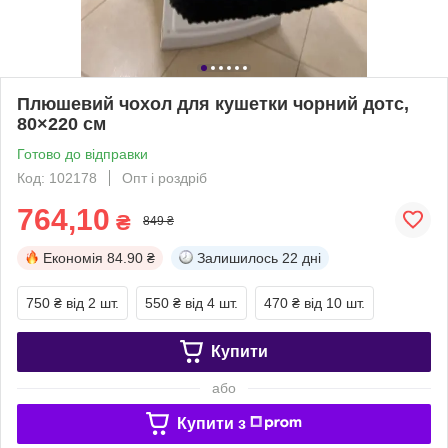
Плюшевий чохол для кушетки чорний дотс,
80×220 см
Готово до відправки
Код: 102178
Опт і роздріб
764,10
₴
849 ₴
Економія
84.90 ₴
Залишилось
22 дні
750 ₴
від 2 шт.
550 ₴
від 4 шт.
470 ₴
від 10 шт.
Купити
або
Купити з