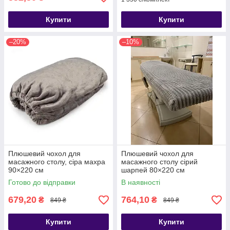
Купити
Купити
–20%
–10%
Плюшевий чохол для
Плюшевий чохол для
масажного столу, сіра махра
масажного столу сірий
90×220 см
шарпей 80×220 см
Готово до відправки
В наявності
679,20
764,10
₴
₴
849 ₴
849 ₴
Купити
Купити