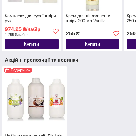
Комплекс для сухої шкіри
Крем для ніг живлення
Крем
рук
шкіри 200 мл Vanilla
250 
974,25
₴/набір
255
250
₴
1 299 ₴/набір
Купити
Купити
Акційні пропозиції та новинки
Подарунок