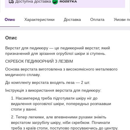
Доступна доставка
Опис
Характеристики
Доставка
Оплата
Умови п
Опис
Верстат для педикюру — це педикюрний верстат, який
призначений для зрізання огрубілої шкіри зі ступень.
СКРЕБОК ПЕДИКЮРНИЙ З ЛЕЗВІМ
Основа верстата виготовлена з високоякісного металевого
медичного сплаву.
До комплекту верстата входять леза — 2 шт.
Інструкція з використання верстата для педикюру:
Насамперед треба підготувати шкіру ніг до
видалення ороговілої шкіри, попередньо розпаавши
стопи у ванні.
Тепер легкими, але впевненими рухами зніміть
верстатом загрубілу шкіру, ніби скребком. Починати
треба з країв стопи, поступово просуваючись до центру.