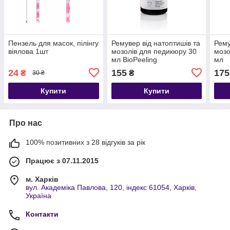
Пензель для масок, пілінгу
Ремувер від натоптишів та
Рему
віялова 1шт
мозолів для педикюру 30
мозо
мл BioPeeling
мл
24
155
175
₴
₴
30 ₴
Купити
Купити
Про нас
100% позитивних з 28 відгуків за рік
Працює з 07.11.2015
м. Харків
вул. Академіка Павлова, 120, індекс 61054, Харків,
Україна
Контакти