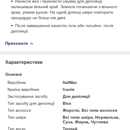
Нанести віск і прикласти смужку для депіляції,
залишивши вільний край. Знімати починаючи з вільного
краю, різким рухом. На одній ділянці шкіри повторити
процедуру не більш ніж двічі.
Після завершення нанесіть гель або лосьйон після
депіляції.
Приховати
Характеристики
Основні
Виробник
ItalWax
Країна виробник
Італія
Застосування засобу
Для депіляції
Тип засобу для депіляції
Віск
Тип волосся
Жорсткі, Всі типи волосся
Тип шкіри
Всі типи шкіри, Нормальна,
Суха, Жирна, Чутлива
Тип воску
Теплий