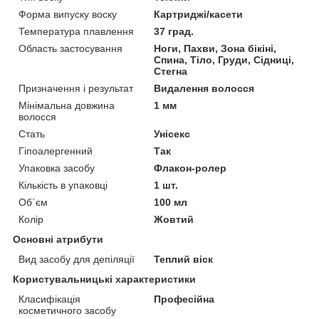
Форма випуску воску
Картриджі/касети
Температура плавлення
37 град.
Область застосування
Ноги, Пахви, Зона бікіні,
Спина, Тіло, Груди, Сідниці,
Стегна
Призначення і результат
Видалення волосся
Мінімальна довжина
1 мм
волосся
Стать
Унісекс
Гіпоалергенний
Так
Упаковка засобу
Флакон-ролер
Кількість в упаковці
1 шт.
Об`єм
100 мл
Колір
Жовтий
Основні атрибути
Вид засобу для депіляції
Теплий віск
Користувальницькі характеристики
Класифікація
Професійна
косметичного засобу