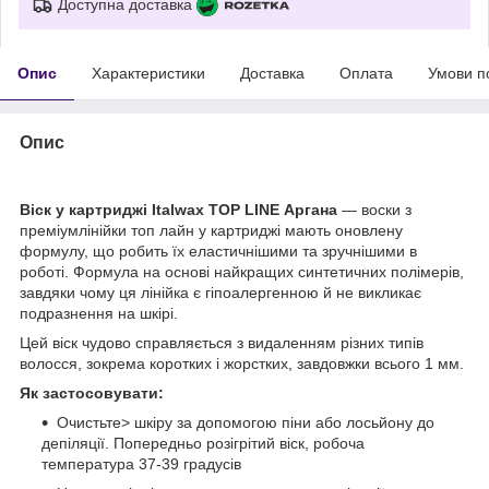
Доступна доставка
Опис
Характеристики
Доставка
Оплата
Умови п
Опис
Віск у картриджі Italwax TOP LINE Аргана
— воски з
преміумлінійки топ лайн у картриджі мають оновлену
формулу, що робить їх еластичнішими та зручнішими в
роботі. Формула на основі найкращих синтетичних полімерів,
завдяки чому ця лінійка є гіпоалергенною й не викликає
подразнення на шкірі.
Цей віск чудово справляється з видаленням різних типів
волосся, зокрема коротких і жорстких, завдовжки всього 1 мм.
Як застосовувати:
Очистьте> шкіру за допомогою піни або лосьйону до
депіляції. Попередньо розігрітий віск, робоча
температура 37-39 градусів