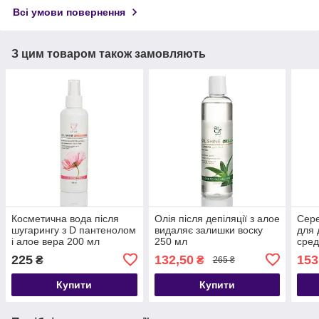
Всі умови повернення
З цим товаром також замовляють
Косметична вода після
Олія після депіляції з алое
Сере
шугарингу з D пантенолом
видаляє залишки воску
для 
і алое вера 200 мл
250 мл
сре
225
132,50
153
₴
₴
265 ₴
Купити
Купити