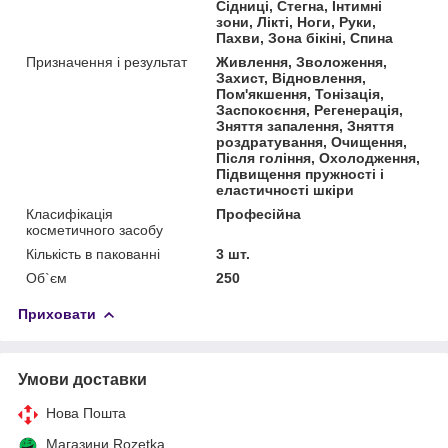
Сідниці, Стегна, Інтимні
зони, Лікті, Ноги, Руки,
Пахви, Зона бікіні, Спина
Призначення і результат
Живлення, Зволоження,
Захист, Відновлення,
Пом'якшення, Тонізація,
Заспокоєння, Регенерація,
Зняття запалення, Зняття
роздратування, Очищення,
Після гоління, Охолодження,
Підвищення пружності і
еластичності шкіри
Класифікація
Професійна
косметичного засобу
Кількість в пакованні
3 шт.
Об`єм
250
Приховати
Умови доставки
Нова Пошта
Магазини Rozetka