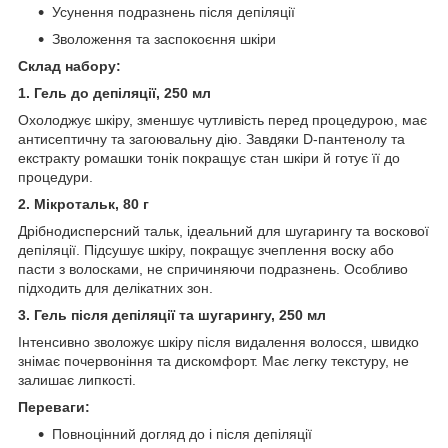
Усунення подразнень після депіляції
Зволоження та заспокоєння шкіри
Склад набору:
1. Гель до депіляції, 250 мл
Охолоджує шкіру, зменшує чутливість перед процедурою, має
антисептичну та загоювальну дію. Завдяки D-пантенолу та
екстракту ромашки тонік покращує стан шкіри й готує її до
процедури.
2. Мікротальк, 80 г
Дрібнодисперсний тальк, ідеальний для шугарингу та воскової
депіляції. Підсушує шкіру, покращує зчеплення воску або
пасти з волосками, не спричиняючи подразнень. Особливо
підходить для делікатних зон.
3. Гель після депіляції та шугарингу, 250 мл
Інтенсивно зволожує шкіру після видалення волосся, швидко
знімає почервоніння та дискомфорт. Має легку текстуру, не
залишає липкості.
Переваги:
Повноцінний догляд до і після депіляції