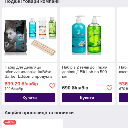
Подібні товари компанії
Набір для депіляції
Набір з 2 гелів до і після
Набі
обличчя чоловіка ItalWax
депіляції Elit Lab по 500
касе
Barber Edition 5 продуктів
мл
639,20
536
₴/набір
690
₴/набір
799 ₴/набір
670 ₴
Купити
Купити
Акційні пропозиції та новинки
–40%