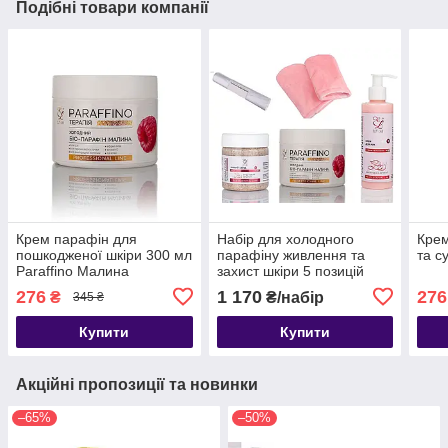
Подібні товари компанії
Крем парафін для
Набір для холодного
Крем
пошкодженої шкіри 300 мл
парафіну живлення та
та с
Paraffino Малина
захист шкіри 5 позицій
276
1 170
276
₴
₴/набір
345 ₴
Купити
Купити
Акційні пропозиції та новинки
–65%
–50%