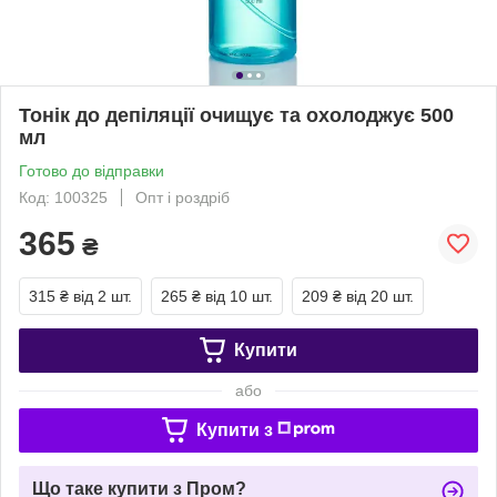
Тонік до депіляції очищує та охолоджує 500
мл
Готово до відправки
Код: 100325
Опт і роздріб
365
₴
315 ₴
від 2 шт.
265 ₴
від 10 шт.
209 ₴
від 20 шт.
Купити
або
Купити з
Що таке купити з Пром?