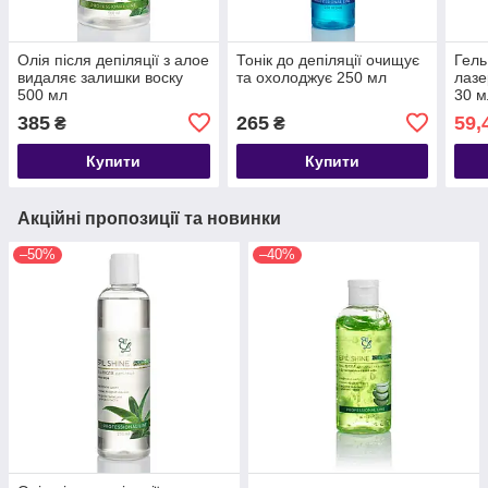
Олія після депіляції з алое
Тонік до депіляції очищує
Гель
видаляє залишки воску
та охолоджує 250 мл
лазе
500 мл
30 м
385
265
59,
₴
₴
Купити
Купити
Акційні пропозиції та новинки
–50%
–40%