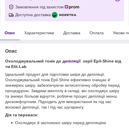
Замовлення під захистом
Доступна доставка
Опис
Характеристики
Доставка
Оплата
Умови п
Опис
Охолоджувальний тонік до
депіляції
серії Epil-Shine від
тм Elit-Lab
Ідеальний продукт для підготовки шкіри до депіляції.
Охолоджувальний тонік Epil-Shine ефективно очищає й
знежирює шкіру, забезпечуючи антисептичну обробку перед
процедурою. Завдяки ментолу в складі, він охолоджує шкіру
та знижує больові відчуття, роблячи процес депіляції менш
дискомфортним. Підходить для використання як під час
воскової депіляції, так і під час шугарингу.
Дія та переваги:
Охолоджує й заспокоює шкіру перед депіляцією