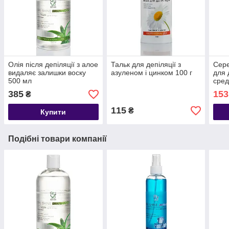
Олія після депіляції з алое
Тальк для депіляції з
Сере
видаляє залишки воску
азуленом і цинком 100 г
для 
500 мл
сре
385
153
₴
115
₴
Купити
Подібні товари компанії