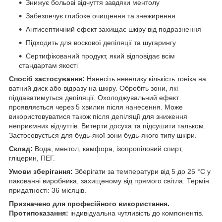
Знижує больові відчуття завдяки ментолу
Забезпечує глибоке очищення та знежирення
Антисептичний ефект захищає шкіру від подразнення
Підходить для воскової депіляції та шугарингу
Сертифікований продукт, який відповідає всім
стандартам якості
Спосіб застосування:
Нанесіть невелику кількість тоніка на
ватний диск або відразу на шкіру. Обробіть зони, які
піддаватимуться депіляції. Охолоджувальний ефект
проявляється через 5 хвилин після нанесення. Може
використовуватися також після депіляції для зниження
неприємних відчуттів. Витерти досуха та підсушити тальком.
Застосовується для будь-якої зони будь-якого типу шкіри.
Склад:
Вода, ментол, камфора, ізопропіловий спирт,
гліцерин, ПЕГ.
Умови зберігання:
Зберігати за температури від 5 до 25 °C у
пакованні виробника, захищеному від прямого світла. Термін
придатності: 36 місяців.
Призначено для професійного використання.
Протипоказання:
індивідуальна чутливість до компонентів.