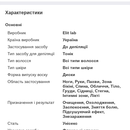
Характеристики
Основні
Виробник
Elit lab
Країна виробник
Україна
Застосування засобу
До депіляції
Тип засобу для депіляції
Тонік
Тип волосся
Всі типи волосся
Тип шкіри
Всі типи шкіри
Форма випуску воску
Диски
Область застосування
Ноги, Руки, Пахви, Зона
бікіні, Спина, Обличчя, Тіло,
Груди, Сідниці, Стегна,
Інтимні зони, Лікті
Призначення і результат
Очищення, Охолодження,
Заспокоєння, Зняття болю,
Підсушуючий ефект,
Знезараження
Стать
Унісекс