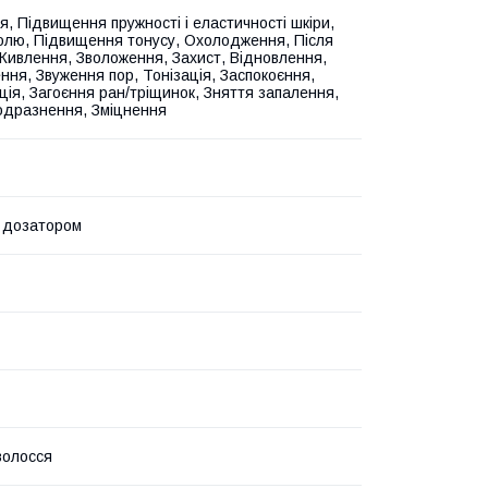
, Підвищення пружності і еластичності шкіри,
олю, Підвищення тонусу, Охолодження, Після
 Живлення, Зволоження, Захист, Відновлення,
ння, Звуження пор, Тонізація, Заспокоєння,
ція, Загоєння ран/тріщинок, Зняття запалення,
одразнення, Зміцнення
 дозатором
волосся