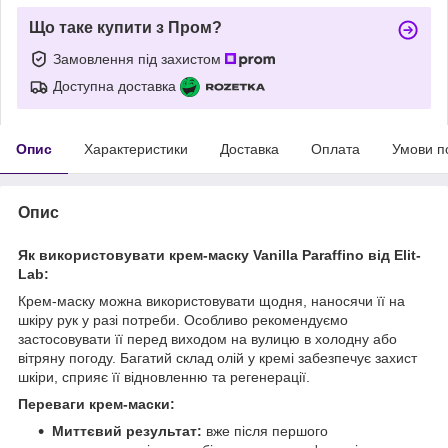
Що таке купити з Пром?
Замовлення під захистом
Доступна доставка
Опис
Характеристики
Доставка
Оплата
Умови п
Опис
Як використовувати крем-маску Vanilla Paraffino від Elit-
Lab:
Крем-маску можна використовувати щодня, наносячи її на
шкіру рук у разі потреби. Особливо рекомендуємо
застосовувати її перед виходом на вулицю в холодну або
вітряну погоду. Багатий склад олій у кремі забезпечує захист
шкіри, сприяє її відновленню та регенерації.
Переваги крем-маски:
Миттєвий результат:
вже після першого