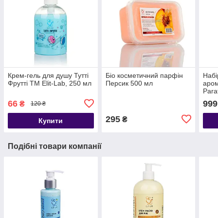
Крем-гель для душу Тутті
Біо косметичний парфін
Набі
Фрутті TM Elit-Lab, 250 мл
Персик 500 мл
аром
Para
66
999
₴
120 ₴
295
₴
Купити
Подібні товари компанії