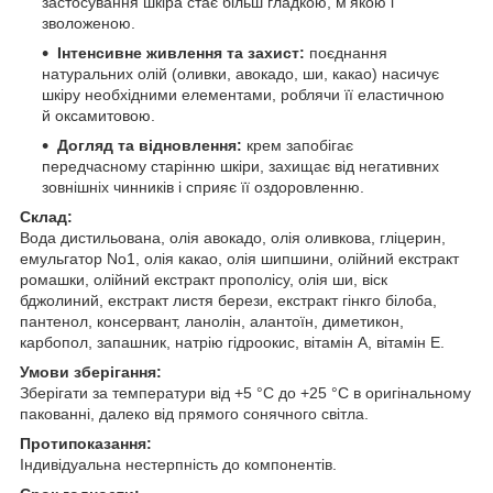
застосування шкіра стає більш гладкою, м'якою і
зволоженою.
Інтенсивне живлення та захист:
поєднання
натуральних олій (оливки, авокадо, ши, какао) насичує
шкіру необхідними елементами, роблячи її еластичною
й оксамитовою.
Догляд та відновлення:
крем запобігає
передчасному старінню шкіри, захищає від негативних
зовнішніх чинників і сприяє її оздоровленню.
Склад:
Вода дистильована, олія авокадо, олія оливкова, гліцерин,
емульгатор No1, олія какао, олія шипшини, олійний екстракт
ромашки, олійний екстракт прополісу, олія ши, віск
бджолиний, екстракт листя берези, екстракт гінкго білоба,
пантенол, консервант, ланолін, алантоїн, диметикон,
карбопол, запашник, натрію гідроокис, вітамін А, вітамін Е.
Умови зберігання:
Зберігати за температури від +5 °C до +25 °C в оригінальному
пакованні, далеко від прямого сонячного світла.
Протипоказання:
Індивідуальна нестерпність до компонентів.