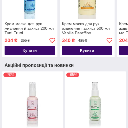
Крем маска для рук
Крем маска для рук
Крем
живлення й захист 200 мл
живлення і захист 500 мл
живл
Tutti Frutti
Vanilla Paraffino
мл F
204
340
204
₴
₴
255 ₴
425 ₴
Купити
Купити
Акційні пропозиції та новинки
–70%
–65%