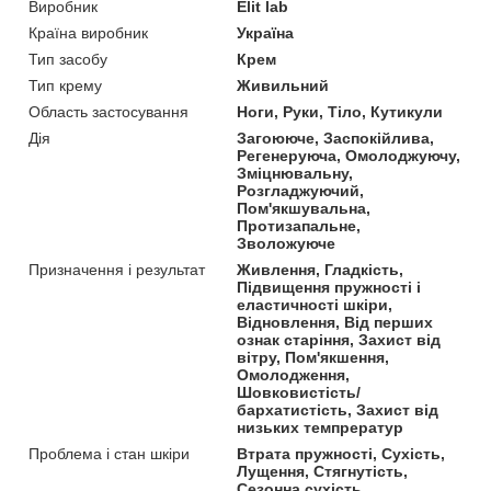
Виробник
Elit lab
Країна виробник
Україна
Тип засобу
Крем
Тип крему
Живильний
Область застосування
Ноги, Руки, Тіло, Кутикули
Дія
Загоююче, Заспокійлива,
Регенеруюча, Омолоджуючу,
Зміцнювальну,
Розгладжуючий,
Пом'якшувальна,
Протизапальне,
Зволожуюче
Призначення і результат
Живлення, Гладкість,
Підвищення пружності і
еластичності шкіри,
Відновлення, Від перших
ознак старіння, Захист від
вітру, Пом'якшення,
Омолодження,
Шовковистість/
бархатистість, Захист від
низьких темпрератур
Проблема і стан шкіри
Втрата пружності, Сухість,
Лущення, Стягнутість,
Сезонна сухість