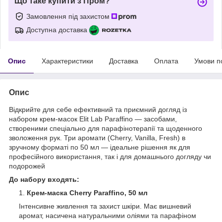
Що таке купити з Пром?
Замовлення під захистом
Доступна доставка
Опис
Характеристики
Доставка
Оплата
Умови п
Опис
Відкрийте для себе ефективний та приємний догляд із
набором крем-масок Elit Lab Paraffino — засобами,
створеними спеціально для парафінотерапії та щоденного
зволоження рук. Три аромати (Cherry, Vanilla, Fresh) в
зручному форматі по 50 мл — ідеальне рішення як для
професійного використання, так і для домашнього догляду чи
подорожей
До набору входять:
Крем-маска Cherry Paraffino, 50 мл
Інтенсивне живлення та захист шкіри. Має вишневий
аромат, насичена натуральними оліями та парафіном