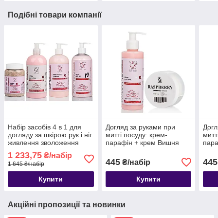
Подібні товари компанії
Набір засобів 4 в 1 для
Догляд за руками при
Догл
догляду за шкірою рук і ніг
митті посуду: крем-
митт
живлення зволоження
парафін + крем Вишня
пара
скраб маска крем
1 233,75
₴/набір
ВЕЛИКИЙ Elit Lab вишня
445
445
₴/набір
1 645 ₴/набір
Купити
Купити
Акційні пропозиції та новинки