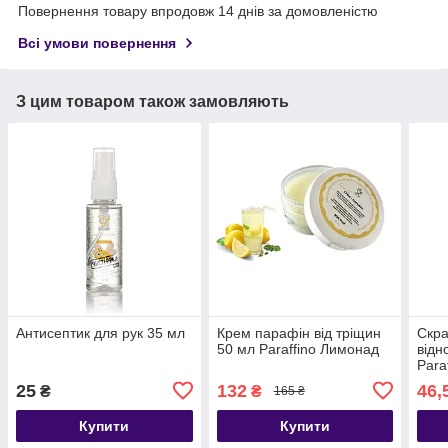
Повернення товару впродовж 14 днів за домовленістю
Всі умови повернення
З цим товаром також замовляють
Антисептик для рук 35 мл
Крем парафін від тріщин
Скра
50 мл Paraffino Лимонад
відн
Paraf
25
132
46,
₴
₴
165 ₴
Купити
Купити