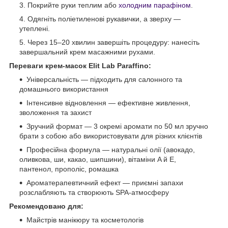
Покрийте руки теплим або
холодним парафіном
.
Одягніть поліетиленові рукавички, а зверху —
утеплені.
Через 15–20 хвилин завершіть процедуру: нанесіть
завершальний крем масажними рухами.
Переваги крем-масок Elit Lab Paraffino:
Універсальність — підходить для салонного та
домашнього використання
Інтенсивне відновлення — ефективне живлення,
зволоження та захист
Зручний формат — 3 окремі аромати по 50 мл зручно
брати з собою або використовувати для різних клієнтів
Професійна формула — натуральні олії (авокадо,
оливкова, ши, какао, шипшини), вітаміни A й E,
пантенол, прополіс, ромашка
Ароматерапевтичний ефект — приємні запахи
розслабляють та створюють SPA-атмосферу
Рекомендовано для:
Майстрів манікюру та косметологів