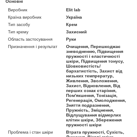
Основні
Виробник
Elit lab
Країна виробник
Україна
Тип засобу
Крем
Тип крему
Захисний
Область застосування
Руки
Призначення і результат
Очищення, Перешкоджає
зневодненню, Підвищення
пружності і еластичності
шкіри, Підвищення тонусу,
Шовковистість/
бархатистість, Захист від
низьких темпрератур,
Живлення, Зволоження,
Захист, Відновлення, Від
перших ознак старіння,
Пом'якшення, Тонізація,
Регенерація, Омолодження,
Зняття подразнення,
Пружність, Зміцнення,
Відлущування відмерлих
клітин шкіри, Збереження
пружності шкіри
Проблема і стан шкіри
Втрата пружності, Сухість,
Лущення, Вікові зміни,