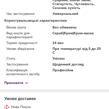
Стягнутість, Чутливість,
Сезонна сухість
Час застосування
Універсальний
Користувальницькі характеристики
Вікова група
Без обмежень
Вид кошти для
Скраб|Крем|Крем-маска
парафінотерапії
Термін придатності
24 мес
Умови зберігання
При температурі від 5 до 25
С
Стать
Унісекс
Застосування
Щоденний догляд
Класифікація
Професійна
косметичного засобу
Приховати
Умови доставки
Нова Пошта