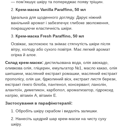
— пом’якшує шкіру та попереджає появу тріщин.
Крем-маска Vanilla Paraffino, 50 мл
Ідеальна для щоденного догляду. Дарує ніжний
ванільний аромат і забезпечує глибоке зволоження,
покращуючи еластичність шкіри.
Крем-маска Fresh Paraffino, 50 мл
Освіжає, заспокоює та знімає стягнутість шкіри після
вітру, холоду або сухого повітря. Має легкий аромат
огірка й алое.
Склад крем-маски:
дистильована вода, олія авокадо,
оливкова олія, гліцерин, емульгатор №1, масло какао, олія
шипшини, масляний екстракт ромашки, масляний екстракт
прополісу, олія ши, бджолиний віск, екстракт листя берези,
екстракт гінкго білоба, пантенол, консервант, ланолін,
алантоїн, диметикон, карбопол, ароматизатор, гідроксид
натрію, вітамін А, вітамін Е.
Застосування в парафінотерапії:
Обробіть шкіру скрабом і видаліть залишки.
Нанесіть щедрий шар крем-маски на чисту суху
шкіру.